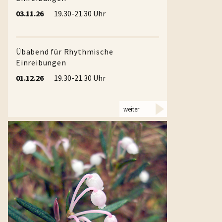
03.11.26
19.30-21.30 Uhr
Gesundheits
Expertin fü
Übabend für Rhythmische
Ausbilderin
Einreibungen
Wegman/Ha
01.12.26
19.30-21.30 Uhr
Therapeutin
Badetherap
weiter
Gesundheit 
Aufgaben ei
äußeren Anw
haben volks
entwickelt:
RHYTHMIS
Wirkungen: