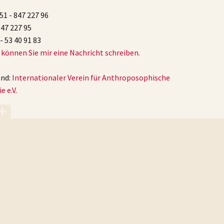
51 - 847 227 96
847 227 95
- 53 40 91 83
 können Sie mir eine Nachricht schreiben.
and:
Internationaler Verein für Anthroposophische
e e.V.
ÄUSSE
R
Wi
B
Be